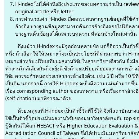
H-index ไม่ได้คำนึงถึงประเภทของบทความว่าเป็น review 
original article หรือ letter
การคำนวณค่า H-index มีผลกระทบจากฐานข้อมูลที่ใช้
อ้างอิง บางฐานข้อมูลสามารถค้นการอ้างอิงถอยไปได้หลาย
บางฐานค้นข้อมูลได้เฉพาะบทความที่ค่อนข้างใหม่เท่านั้น
ถึงแม้ว่า H-index จะมีจุดอ่อนหลายข้อ แต่ก็ถือว่าเป็นตัวชี้วั
หนึ่ง ถ้าเลือกใช้ให้เหมาะก็จะเป็นประโยชน์ที่ผ่านมาพบว่า H-i
เหมาะสำหรับเปรียบเทียบผลงานวิจัยในสาขาวิชาเดียวกัน ยิ่งมีอ
ทำงานใกล้เคียงกันก็จะยิ่งดี ซึ่งถ้าจะเปรียบเทียบผลงานการอ้าง
วิจัย ควรจะกำหนดช่วงเวลาการอ้างอิงด้วย เช่น 5 ปี หรือ 10 ปีที
เป็นต้น นอกจากนี้ การใช้ H-index จะยิ่งมีความแม่นยำมากขึ้น
เรื่อง corresponding author ของบทความ หรือเรื่องการอ้างอ
(self-citation) มาพิจารณาด้วย
ด้วยเหตุผลที่ H-index เป็นตัวชี้วัดที่ใช้ได้ จึงมีสถาบันบา
ใช้เป็นตัวชี้วัดประเมินผลงานวิจัยของมหาวิทยาลัยระดับ top ขอ
รู้จักกันดีได้แก่ HEEACT หรือ Higher Education Evaluation &
Accreditation Council of Taiwan ซึ่งได้ประเมินมหาวิทยาลัยท