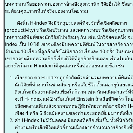
บทความหรือยอดรวมของการอ้างอิงสูงกว่านัก วิจัยอื่นได้ ซึ่งอา
สะท้อนคุณภาพที่แท้จริงของงานโดยรวม
ดังนั้น H-index จึงมีวัตถุประสงค์ที่จะวัดทั้งเชิงผลิตภาพ
(productivity) หรือเชิงปริมาณ และผลกระทบหรือเชิงคุณภาพ
บทความตีพิมพ์ของนักวิจัยไปพร้อมๆ กัน เช่น นักวิจัยคนหนึ่ง จะ
index เป็น 10 ได้ เขาจะต้องมีบทความตีพิมพ์ในวารสารวิชาการ
จำนวน 10 เรื่อง ที่ถูกอ้างอิงไม่น้อยกว่าเรื่องละ 10 ครั้ง ในขณะ
เขาอาจจะมีบทความอีกกี่เรื่องก็ได้ที่ถูกอ้างอิงแต่ละ เรื่องไม่เกิน 
อย่างไรก็ตาม H-index ก็มีจุดอ่อนหรือข้อด้อยหลายข้อ เช่น
เนื่องจาก ค่า H-index ถูกจำกัดด้วยจำนวนบทความตีพิมพ์ด้ว
นักวิจัยที่ทำงานในช่วงสั้น ๆ หรือเสียชีวิตตั้งแต่อายุน้อยจะเ
ถึงแม้จะมีผลงานดีเด่นเพียงใดก็ตาม เช่น นักคณิตศาสตร์ที่ช
จะมี H-index แค่ 2 หรือแม้แต่ Einstein ถ้าเสียชีวิตเร็ว โดย
ผลิตผลงานเพิ่มหลังจากพบทฤษฎีสัมพัทธภาพก็อาจมีค่า H
เพียง 4 หรือ 5 ถึงแม้ผลงานของท่านจะยอดเยี่ยมมากดังที่
ค่า H-index ไม่มีวันลดลง มีแต่คงที่หรือเพิ่มขึ้น ทั้งที่นักวิจั
ทำงานหรือเสียชีวิตแล้วก็ตามเนื่องจากจำนวนการอ้างอิงขึ้