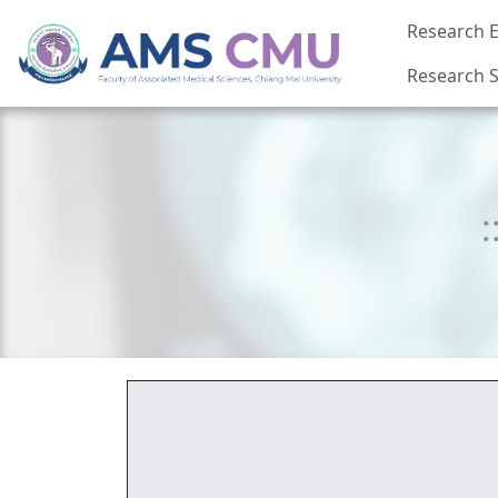
Research E
Research S
: