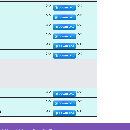
>>
<<
>>
<<
>>
<<
>>
<<
>>
<<
>>
<<
>>
<<
>>
<<
>>
<<
6