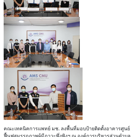
คณะเทคนิคการแพทย์ มช. ลงพื้นที่มอบป้ายติดตั้งอาคารศูนย์
ฟื้นฟูสมรรถภาพผู้มีภาวะพึ่งพิงฯ ณ องค์การบริหารส่วนตำบล