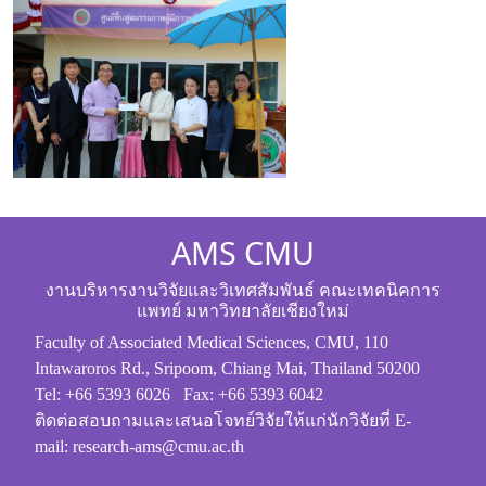
AMS CMU
งานบริหารงานวิจัยและวิเทศสัมพันธ์ คณะเทคนิคการ
แพทย์ มหาวิทยาลัยเชียงใหม่
Faculty of Associated Medical Sciences, CMU, 110
Intawaroros Rd., Sripoom, Chiang Mai, Thailand 50200
Tel: +66 5393 6026 Fax: +66 5393 6042
ติดต่อสอบถามและเสนอโจทย์วิจัยให้แก่นักวิจัยที่ E-
mail: research-ams@cmu.ac.th