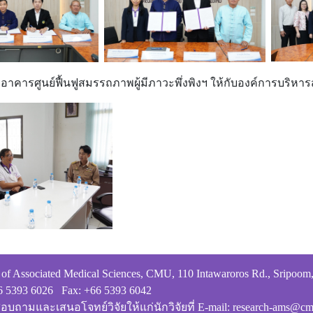
อาคารศูนย์ฟื้นฟูสมรรถภาพผู้มีภาวะพึ่งพิงฯ ให้กับองค์การบริหาร
 of Associated Medical Sciences, CMU, 110 Intawaroros Rd., Sripoom
66 5393 6026 Fax: +66 5393 6042
สอบถามและเสนอโจทย์วิจัยให้แก่นักวิจัยที่ E-mail: research-ams@cm